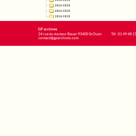
GP archives
24 rue du docteur Bauer 93400 St Ouen
Tél : 01 49 48 1
contact@gparchives.com