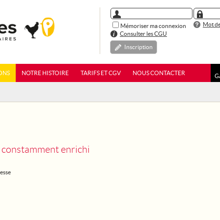
Mot de
Mémoriser ma connexion
Consulter les CGU
Inscription
ONS
NOTRE HISTOIRE
TARIFS ET CGV
NOUS CONTACTER
G
 constamment enrichi
esse