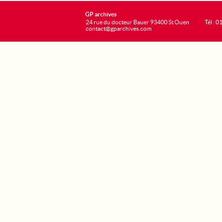
GP archives
24 rue du docteur Bauer 93400 St Ouen
Tél : 0
contact@gparchives.com