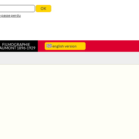
 passe perdu
FILMOGRAPHIE
english version
AUMONT 1896-1929