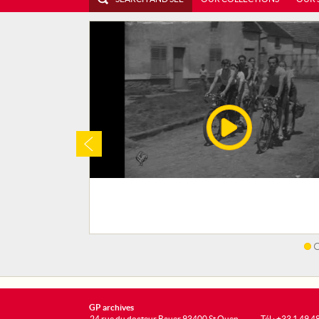
GP archives
24 rue du docteur Bauer 93400 St Ouen
Tél : +33 1 49 4