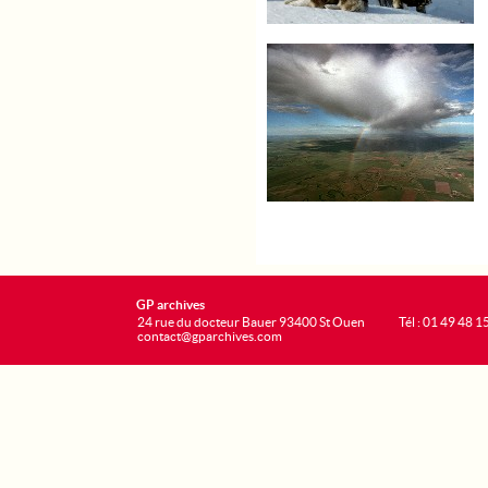
GP archives
24 rue du docteur Bauer 93400 St Ouen
Tél : 01 49 48 1
contact@gparchives.com