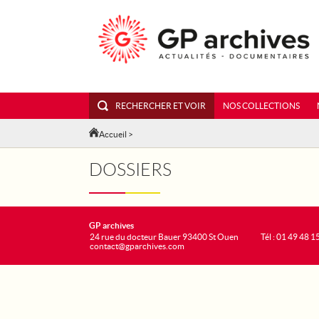
RECHERCHER ET VOIR
NOS COLLECTIONS
Accueil
>
DOSSIERS
GP archives
24 rue du docteur Bauer 93400 St Ouen
Tél : 01 49 48 1
contact@gparchives.com