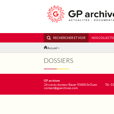
RECHERCHER ET VOIR
NOS COLLECTI
Accueil
>
DOSSIERS
GP archives
24 rue du docteur Bauer 93400 St Ouen
Tél : 0
contact@gparchives.com