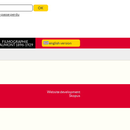
 passe perdu
FILMOGRAPHIE
english version
AUMONT 1896-1929
Website development
Skopus