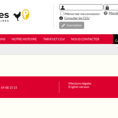
Mot de
Mémoriser ma connexion
Consulter les CGU
Inscription
ONS
NOTRE HISTOIRE
TARIFS ET CGV
NOUS CONTACTER
G
Mentions légales
English version
1 49 48 15 15