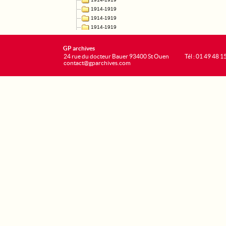
GP archives
24 rue du docteur Bauer 93400 St Ouen
Tél : 01 49 48 1
contact@gparchives.com