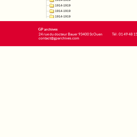
GP archives
24 rue du docteur Bauer 93400 St Ouen
Tél : 01 49 48 1
contact@gparchives.com