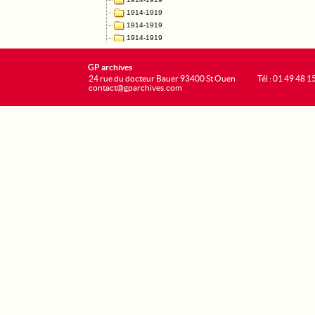
GP archives
24 rue du docteur Bauer 93400 St Ouen
Tél : 01 49 48 1
contact@gparchives.com