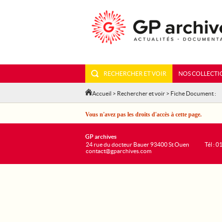
RECHERCHER ET VOIR
NOS COLLECTI
Accueil
>
Rechercher et voir
> Fiche Document :
Vous n'avez pas les droits d'accès à cette page.
GP archives
24 rue du docteur Bauer 93400 St Ouen
Tél : 0
contact@gparchives.com