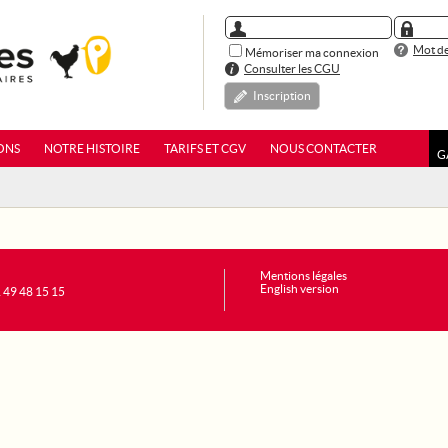
Mot de
Mémoriser ma connexion
Consulter les CGU
Inscription
ONS
NOTRE HISTOIRE
TARIFS ET CGV
NOUS CONTACTER
G
Mentions légales
English version
1 49 48 15 15