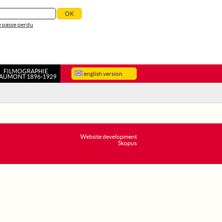
 passe perdu
FILMOGRAPHIE
english version
AUMONT 1896-1929
Website development
Skopus