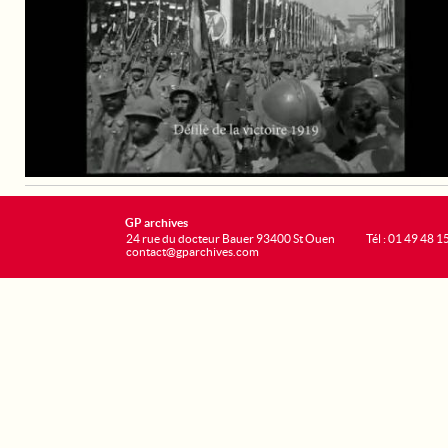
GP archives
24 rue du docteur Bauer 93400 St Ouen
Tél : 01 49 48 1
contact@gparchives.com