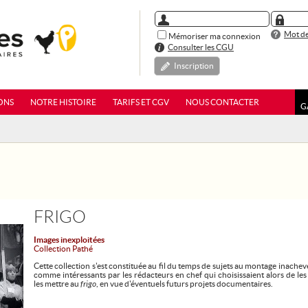
Mot de
Mémoriser ma connexion
Consulter les CGU
Inscription
ONS
NOTRE HISTOIRE
TARIFS ET CGV
NOUS CONTACTER
G
FRIGO
Images inexploitées
Collection Pathé
Cette collection s'est constituée au fil du temps de sujets au montage inache
comme intéressants par les rédacteurs en chef qui choisissaient alors de les
les mettre au
frigo
, en vue d'éventuels futurs projets documentaires.