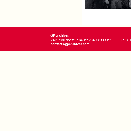
GP archives
24 rue du docteur Bauer 93400 St Ouen
Tél : 0
contact@gparchives.com