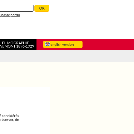
 passe perdu
FILMOGRAPHIE
english version
AUMONT 1896-1929
vé considérés
 réserver, de