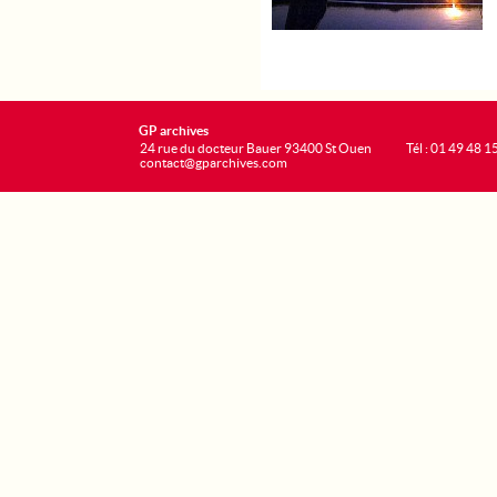
GP archives
24 rue du docteur Bauer 93400 St Ouen
Tél : 01 49 48 1
contact@gparchives.com