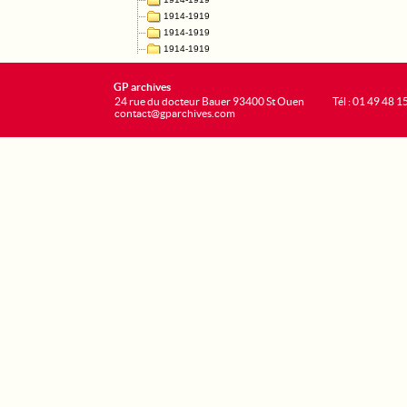
GP archives
24 rue du docteur Bauer 93400 St Ouen
Tél : 01 49 48 1
contact@gparchives.com