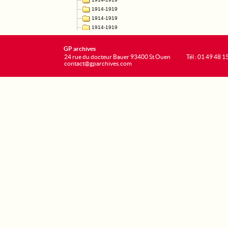
GP archives
24 rue du docteur Bauer 93400 St Ouen
Tél : 01 49 48 1
contact@gparchives.com