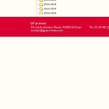
GP archives
24 rue du docteur Bauer 93400 St Ouen
Tél : 01 49 48 1
contact@gparchives.com