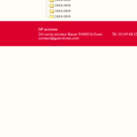
GP archives
24 rue du docteur Bauer 93400 St Ouen
Tél : 01 49 48 1
contact@gparchives.com