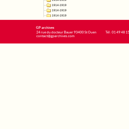
GP archives
24 rue du docteur Bauer 93400 St Ouen
Tél : 01 49 48 1
contact@gparchives.com