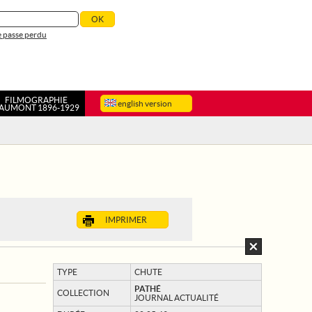
 passe perdu
FILMOGRAPHIE
english version
AUMONT 1896-1929
IMPRIMER
TYPE
CHUTE
PATHÉ
COLLECTION
JOURNAL ACTUALITÉ