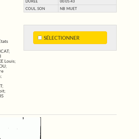
DURÉE
00:05:43
COUL. SON
NB MUET
SÉLECTIONNER
Etats
ICAT
;
l
E Louis
;
DOU
;
re
s
;
T
;
it
;
IS