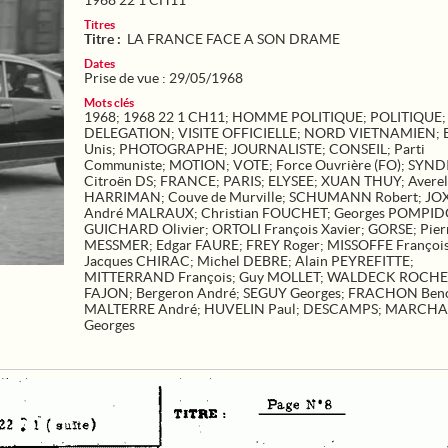
1968 22 1 CH11
Titres
Titre :
LA FRANCE FACE A SON DRAME
Dates
Prise de vue : 29/05/1968
Mots clés
1968
;
1968 22 1 CH11
;
HOMME POLITIQUE
;
POLITIQUE
;
DELEGATION
;
VISITE OFFICIELLE
;
NORD VIETNAMIEN
;
Unis
;
PHOTOGRAPHE
;
JOURNALISTE
;
CONSEIL
;
Parti
Communiste
;
MOTION
;
VOTE
;
Force Ouvrière (FO)
;
SYND
Citroën DS
;
FRANCE
;
PARIS
;
ELYSEE
;
XUAN THUY
;
Averel
HARRIMAN
;
Couve de Murville
;
SCHUMANN Robert
;
JOX
André MALRAUX
;
Christian FOUCHET
;
Georges POMPI
GUICHARD Olivier
;
ORTOLI François Xavier
;
GORSE
;
Pier
MESSMER
;
Edgar FAURE
;
FREY Roger
;
MISSOFFE Françoi
Jacques CHIRAC
;
Michel DEBRE
;
Alain PEYREFITTE
;
MITTERRAND François
;
Guy MOLLET
;
WALDECK ROCHE
FAJON
;
Bergeron André
;
SEGUY Georges
;
FRACHON Beno
MALTERRE André
;
HUVELIN Paul
;
DESCAMPS
;
MARCHA
Georges