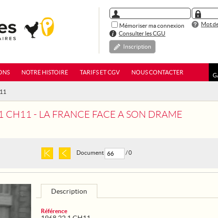
Mot de
Mémoriser ma connexion
Consulter les CGU
Inscription
ONS
NOTRE HISTOIRE
TARIFS ET CGV
NOUS CONTACTER
G
H11
 1 CH11 - LA FRANCE FACE A SON DRAME
Document
/ 0
Description
Référence