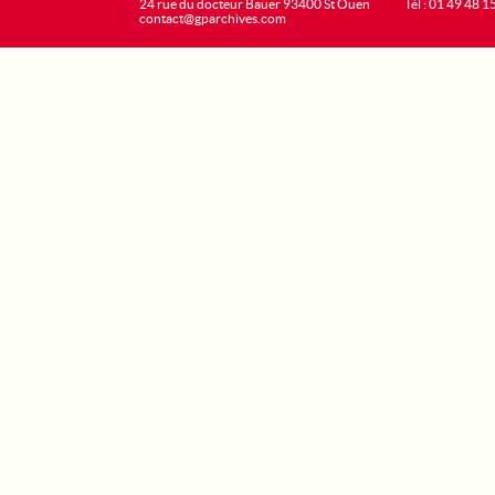
24 rue du docteur Bauer 93400 St Ouen
Tél : 01 49 48 1
contact@gparchives.com