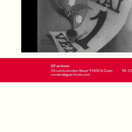
GP archives
24 rue du docteur Bauer 93400 St Ouen
Tél : 0
contact@gparchives.com