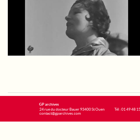
GP archives
24 rue du docteur Bauer 93400 St Ouen
Tél : 01 49 48 1
contact@gparchives.com