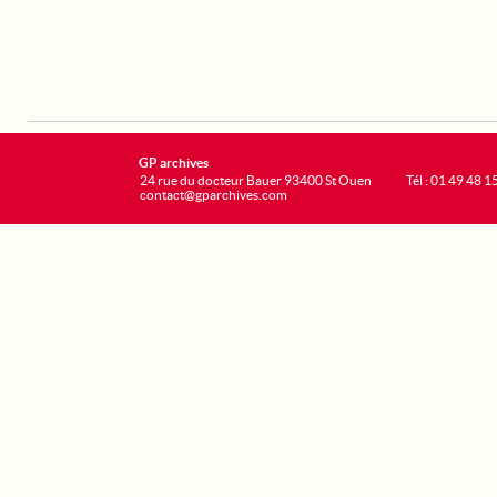
GP archives
24 rue du docteur Bauer 93400 St Ouen
Tél : 01 49 48 1
contact@gparchives.com