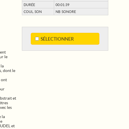
DURÉE
00:01:39
COUL. SON
NB SONORE
SÉLECTIONNER
ient
r le
 la
s, dont le
 ont
our
bstrait et
ètres
vec les
 la
le
AUDEL et