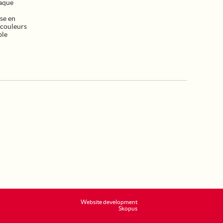
haque
se en
 couleurs
ble
Website development
Skopus