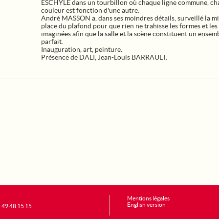
ESCHYLE dans un tourbillon où chaque ligne commune, c
couleur est fonction d'une autre.
André MASSON a, dans ses moindres détails, surveillé la mi
place du plafond pour que rien ne trahisse les formes et les
imaginées afin que la salle et la scène constituent un ensem
parfait.
Inauguration, art, peinture.
Présence de DALI, Jean-Louis BARRAULT.
Mentions légales
English version
1 49 48 15 15