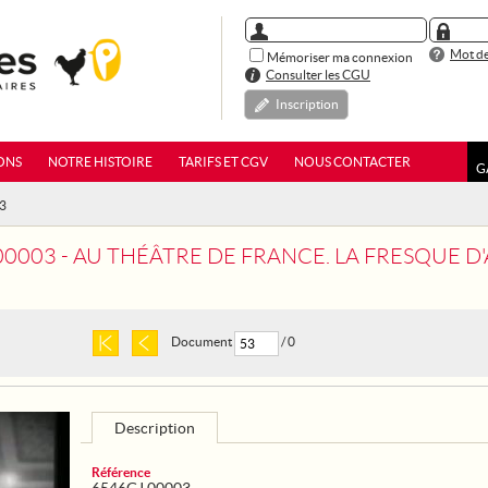
Mot de
Mémoriser ma connexion
Consulter les CGU
Inscription
ONS
NOTRE HISTOIRE
TARIFS ET CGV
NOUS CONTACTER
G
03
00003 - AU THÉÂTRE DE FRANCE. LA FRESQUE 
Document
/ 0
Description
Référence