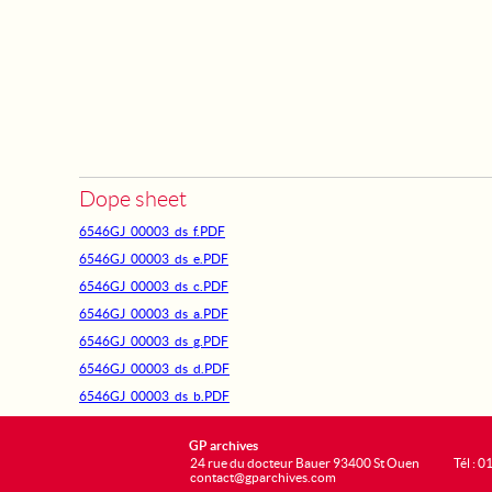
Dope sheet
6546GJ_00003_ds_f.PDF
6546GJ_00003_ds_e.PDF
6546GJ_00003_ds_c.PDF
6546GJ_00003_ds_a.PDF
6546GJ_00003_ds_g.PDF
6546GJ_00003_ds_d.PDF
6546GJ_00003_ds_b.PDF
GP archives
24 rue du docteur Bauer 93400 St Ouen
Tél : 0
contact@gparchives.com