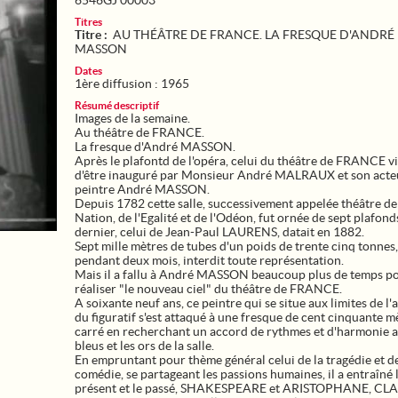
6546GJ 00003
Titres
Titre :
AU THÉÂTRE DE FRANCE. LA FRESQUE D'ANDRÉ
MASSON
Dates
1ère diffusion : 1965
Résumé descriptif
Images de la semaine.
Au théâtre de FRANCE.
La fresque d'André MASSON.
Après le plafontd de l'opéra, celui du théâtre de FRANCE v
d'être inauguré par Monsieur André MALRAUX et son acteu
peintre André MASSON.
Depuis 1782 cette salle, successivement appelée théâtre de
Nation, de l'Egalité et de l'Odéon, fut ornée de sept plafond
dernier, celui de Jean-Paul LAURENS, datait en 1882.
Sept mille mètres de tubes d'un poids de trente cinq tonnes,
pendant deux mois, interdit toute représentation.
Mais il a fallu à André MASSON beaucoup plus de temps p
réaliser "le nouveau ciel" du théâtre de FRANCE.
A soixante neuf ans, ce peintre qui se situe aux limites de l'a
du figuratif s'est attaqué à une fresque de cent cinquante m
carré en recherchant un accord de rythmes et d'harmonie a
bleus et les ors de la salle.
En empruntant pour thème général celui de la tragédie et de
comédie, se partageant les passions humaines, il a entraîné 
présent et le passé, SHAKESPEARE et ARISTOPHANE, CL