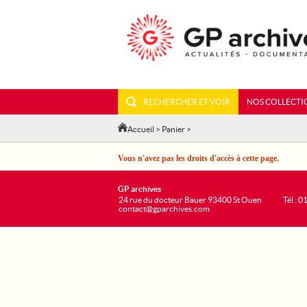
RECHERCHER ET VOIR
NOS COLLECTI
Accueil
>
Panier
>
Vous n'avez pas les droits d'accès à cette page.
GP archives
24 rue du docteur Bauer 93400 St Ouen
Tél : 0
contact@gparchives.com