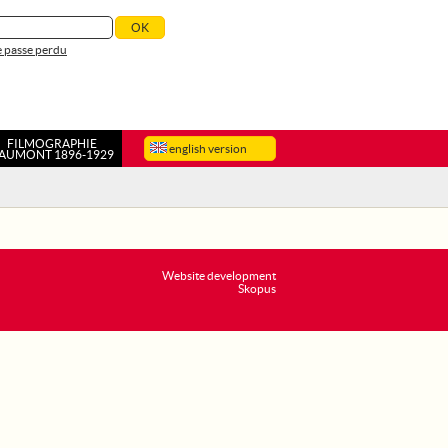
 passe perdu
FILMOGRAPHIE
english version
AUMONT 1896-1929
Website development
Skopus