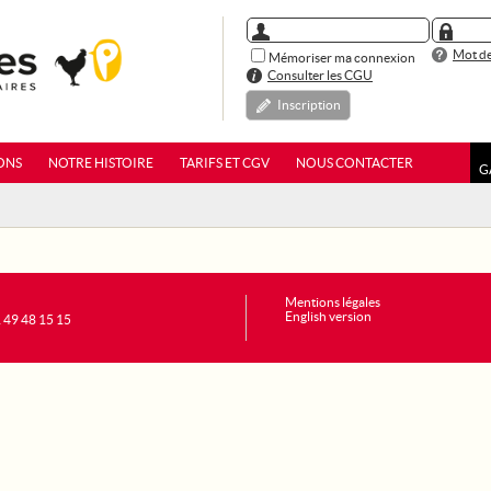
Mot de
Mémoriser ma connexion
Consulter les CGU
Inscription
ONS
NOTRE HISTOIRE
TARIFS ET CGV
NOUS CONTACTER
G
Mentions légales
English version
1 49 48 15 15