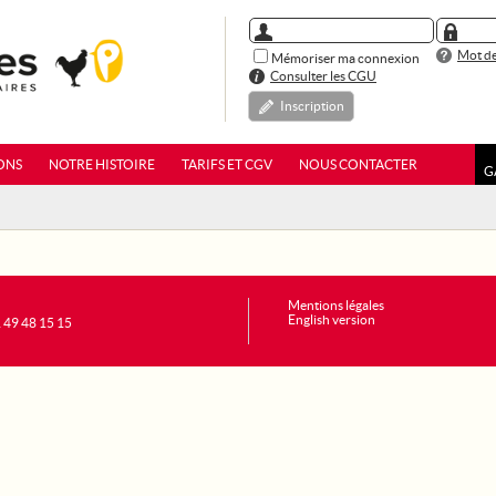
Mot de
Mémoriser ma connexion
Consulter les CGU
Inscription
ONS
NOTRE HISTOIRE
TARIFS ET CGV
NOUS CONTACTER
G
Mentions légales
English version
1 49 48 15 15