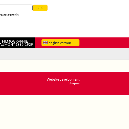
 passe perdu
FILMOGRAPHIE
english version
AUMONT 1896-1929
Website development
Skopus