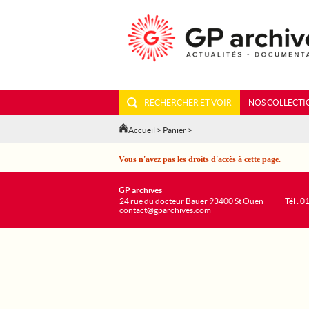
RECHERCHER ET VOIR
NOS COLLECTI
Accueil
>
Panier
>
Vous n'avez pas les droits d'accès à cette page.
GP archives
24 rue du docteur Bauer 93400 St Ouen
Tél : 0
contact@gparchives.com