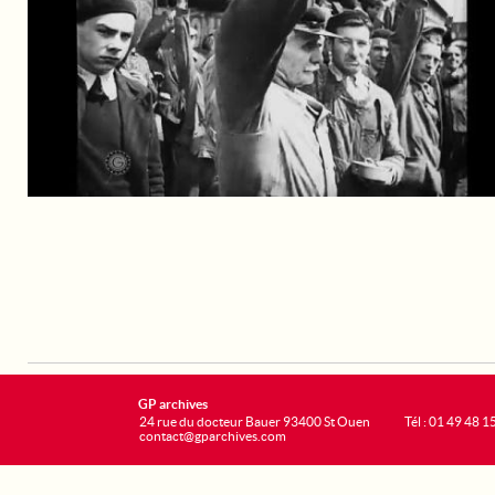
GP archives
24 rue du docteur Bauer 93400 St Ouen
Tél : 01 49 48 1
contact@gparchives.com