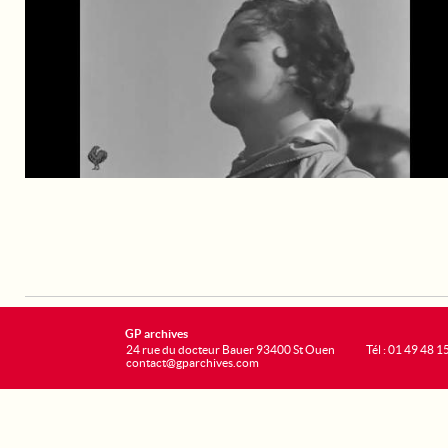
GP archives
24 rue du docteur Bauer 93400 St Ouen
Tél : 01 49 48 1
contact@gparchives.com