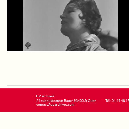
GP archives
24 rue du docteur Bauer 93400 St Ouen
Tél : 01 49 48 1
contact@gparchives.com