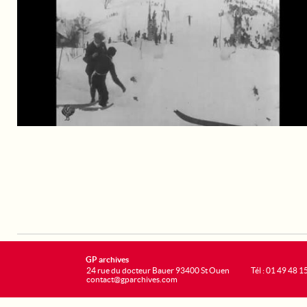
GP archives
24 rue du docteur Bauer 93400 St Ouen
Tél : 01 49 48 1
contact@gparchives.com