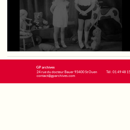
GP archives
24 rue du docteur Bauer 93400 St Ouen
Tél : 01 49 48 1
contact@gparchives.com