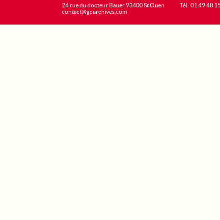
24 rue du docteur Bauer 93400 St Ouen
Tél : 01 49 48 1
contact@gparchives.com