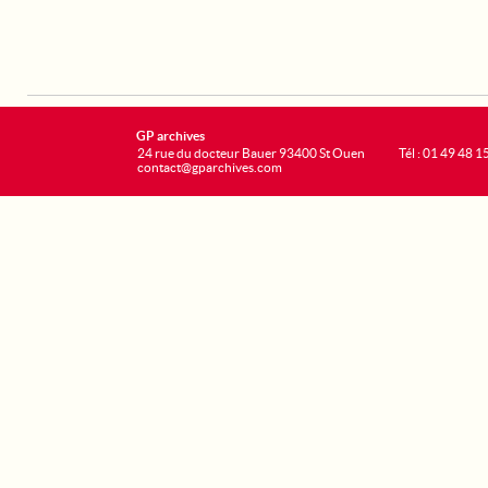
GP archives
24 rue du docteur Bauer 93400 St Ouen
Tél : 01 49 48 1
contact@gparchives.com